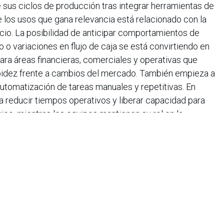
e sus ciclos de producción tras integrar herramientas de
e los usos que gana relevancia está relacionado con la
gocio. La posibilidad de anticipar comportamientos de
o variaciones en flujo de caja se está convirtiendo en
ara áreas financieras, comerciales y operativas que
pidez frente a cambios del mercado. También empieza a
utomatización de tareas manuales y repetitivas. En
 reducir tiempos operativos y liberar capacidad para
ico, mientras los equipos mantienen su rol en la
ción. Después de una primera etapa marcada por la
ificial, las empresas empiezan a entrar en una fase más
 qué procesos mejora la tecnología y qué impacto real
tividad.