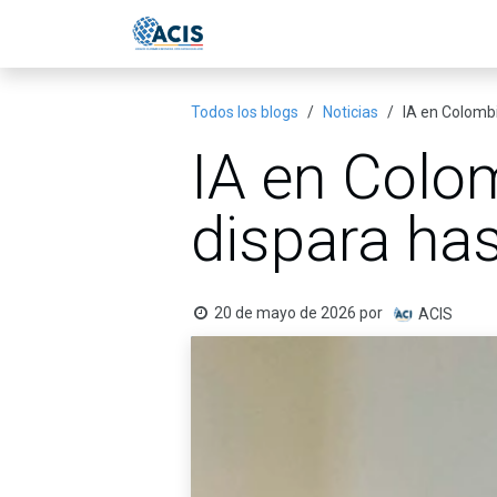
Ir al contenido
Inicio
Eventos
Publicac
Todos los blogs
Noticias
IA en Colomb
IA en Colo
dispara has
20 de mayo de 2026
por
ACIS