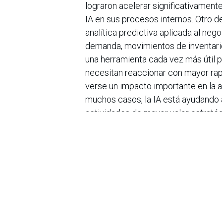
lograron acelerar significativament
IA en sus procesos internos. Otro d
analítica predictiva aplicada al ne
demanda, movimientos de inventario 
una herramienta cada vez más útil p
necesitan reaccionar con mayor ra
verse un impacto importante en la a
muchos casos, la IA está ayudando a
actividades de mayor valor estratég
validación y análisis de la informa
urgencia de adoptar inteligencia art
pragmática, enfocada en identificar
tiene sobre la operación y la produc
en
Noticias