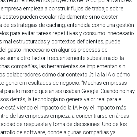
ás recurrentes en los proyectos de IA corporativa no es
a empresa empieza a construir flujos de trabajo sobre
los costos pueden escalar rápidamente si no existen
ta de estrategias de caching, entendida como una gestión
los para evitar tareas repetitivas y consumo innecesario
s mal estructuradas y contextos deficientes, puede
 del gasto innecesario en algunos procesos de
se suma otro factor frecuentemente subestimado: la
chas compañías, las herramientas se implementan sin
los colaboradores cómo dar contexto útil a la IA o cómo
nte generen resultados de negocio. “Muchas empresas
cial para lo mismo que antes usaban Google. Cuando no hay
sos detrás, la tecnología no genera valor real para el
e está viendo el impacto de la IA Hoy el impacto más
l dentro de las empresas empieza a concentrarse en áreas
locidad de respuesta y toma de decisiones. Uno de los
arrollo de software, donde algunas compañías ya