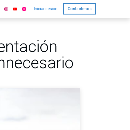
Iniciar sesión
Contactenos
entación
innecesario