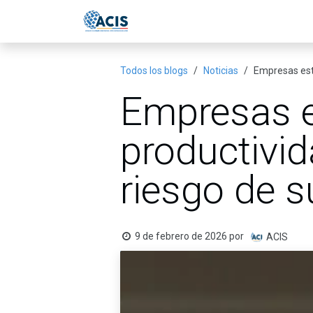
Ir al contenido
Inicio
Eventos
Publicac
Todos los blogs
Noticias
Empresas est
Empresas e
productivi
riesgo de s
9 de febrero de 2026
por
ACIS