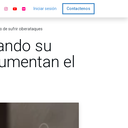
Iniciar sesión
Contactenos
 de sufrir ciberataques
ando su
aumentan el