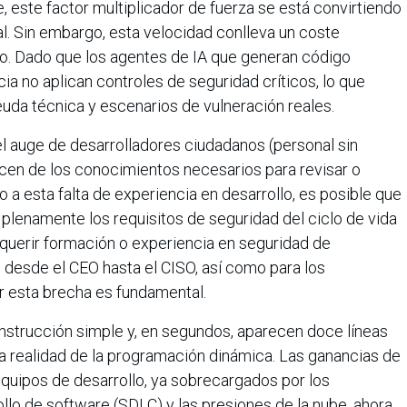
 este factor multiplicador de fuerza se está convirtiendo
l. Sin embargo, esta velocidad conlleva un coste
o. Dado que los agentes de IA que generan código
ia no aplican controles de seguridad críticos, lo que
uda técnica y escenarios de vulneración reales.
l auge de desarrolladores ciudadanos (personal sin
ecen de los conocimientos necesarios para revisar o
 a esta falta de experiencia en desarrollo, es posible que
plenamente los requisitos de seguridad del ciclo de vida
equerir formación o experiencia en seguridad de
, desde el CEO hasta el CISO, así como para los
r esta brecha es fundamental.
 instrucción simple y, en segundos, aparecen doce líneas
va realidad de la programación dinámica. Las ganancias de
equipos de desarrollo, ya sobrecargados por los
llo de software (SDLC) y las presiones de la nube, ahora