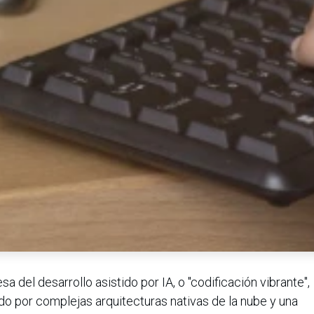
 del desarrollo asistido por IA, o "codificación vibrante",
do por complejas arquitecturas nativas de la nube y una