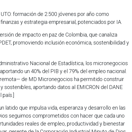
O: formación de 2.500 jóvenes por año como
 finanzas y estrategia empresarial, potenciados por IA.
ersión de impacto en paz de Colombia, que canaliza
 PDET, promoviendo inclusión económica, sostenibilidad y
inistrativo Nacional de Estadística, los micronegocios
 aportando un 40% del PIB y el 79% del empleo nacional.
y remota— de MD Micronegocios ha permitido construir
s y sostenibles, aportando datos al EMICRON del DANE
 país.]
n latido que impulsa vida, esperanza y desarrollo en las
Dios seguimos comprometidos con hacer que cada uno
rtunidades reales de empleo, productividad y bienestar
var, gerente de la Corporación Industrial Minuto de Dios.