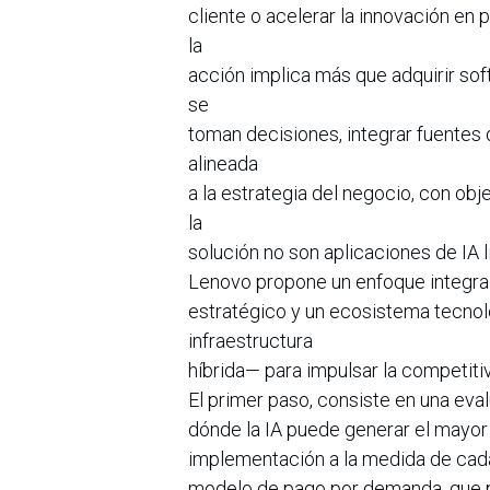
cliente o acelerar la innovación en 
la
acción implica más que adquirir so
se
toman decisiones, integrar fuentes 
alineada
a la estrategia del negocio, con obje
la
solución no son aplicaciones de IA l
Lenovo propone un enfoque integra
estratégico y un ecosistema tecn
infraestructura
híbrida— para impulsar la competiti
El primer paso, consiste en una eva
dónde la IA puede generar el mayor im
implementación a la medida de cada
modelo de pago por demanda, que pe