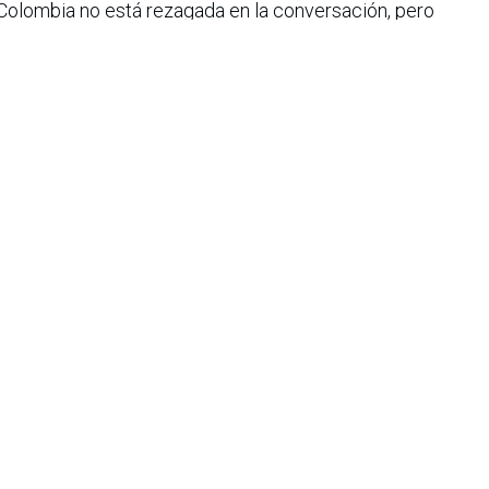
 Colombia no está rezagada en la conversación, pero
cencia frente a un entorno global que avanza con
as organizaciones es cómo convertir su visión de
cada paso de esta transformación se traduzca en valor
n aliados que ofrezcan acompañamiento metodológico y
clave para transformar la expectativa en resultados
iana de Informática, Sistemas y Tecnologías Afines es una
o de lucro que agrupa a más de 1500 profesionales en el área