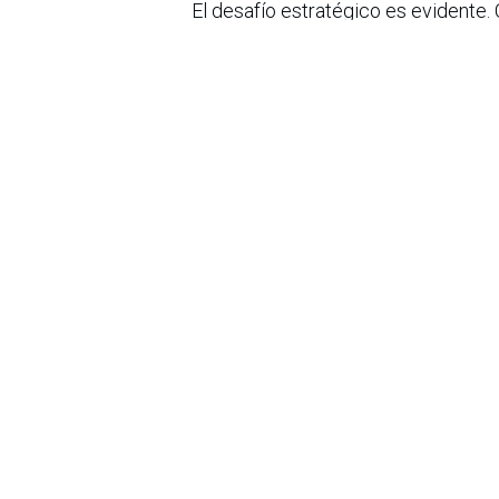
El desafío estratégico es evidente.
tampoco puede permitirse la compla
rapidez.
La pregunta que deberían hacerse l
negocios
en realidad y cómo garantizar que 
concreto. Para lograrlo, contar co
modelos de adopción flexibles será 
tangibles.
en
Noticias
Sobre nosotros
Bogotá, Enlaces
útiles:
La Asociación Colomb
organización sin ánim