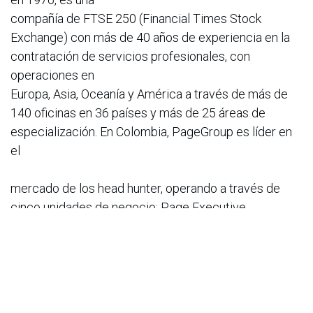
compañía de FTSE 250 (Financial Times Stock
Exchange) con más de 40 años de experiencia en la
contratación de servicios profesionales, con
operaciones en
Europa, Asia, Oceanía y América a través de más de
140 oficinas en 36 países y más de 25 áreas de
especialización. En Colombia, PageGroup es líder en
el
mercado de los head hunter, operando a través de
cinco unidades de negocio; Page Executive,
reclutamiento especializado de Altos Ejecutivos;
Michael Page, líder
en reclutamiento especializado para posiciones de
Gerencias Seniors a Direcciones; Page Consulting,
enfocada en consultoría de Recursos Humanos y