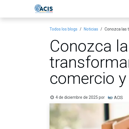
Ir al contenido
Inicio
Eventos
Publicac
Todos los blogs
Noticias
Conozca las t
Conozca la
transforma
comercio y 
4 de diciembre de 2025
por
ACIS