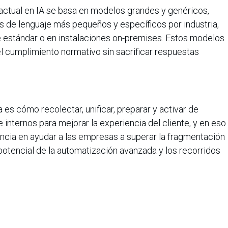
 actual en IA se basa en modelos grandes y genéricos,
s de lenguaje más pequeños y específicos por industria,
 estándar o en instalaciones on-premises. Estos modelos
el cumplimiento normativo sin sacrificar respuestas
 es cómo recolectar, unificar, preparar y activar de
 internos para mejorar la experiencia del cliente, y en eso
encia en ayudar a las empresas a superar la fragmentación
potencial de la automatización avanzada y los recorridos
ntes de datos internas para optimizar el targeting y la
rantiza el cumplimiento normativo y la privacidad. Los