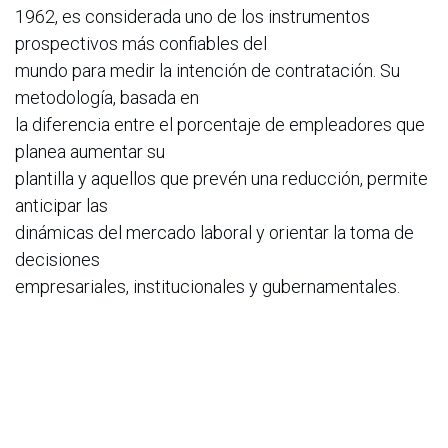
1962, es considerada uno de los instrumentos
prospectivos más confiables del
mundo para medir la intención de contratación. Su
metodología, basada en
la diferencia entre el porcentaje de empleadores que
planea aumentar su
plantilla y aquellos que prevén una reducción, permite
anticipar las
dinámicas del mercado laboral y orientar la toma de
decisiones
empresariales, institucionales y gubernamentales.
“Contar con una herramienta como esta, que permite
prever con anticipación
las necesidades de talento, es fundamental para
cerrar las brechas de empleo
y construir estrategias sostenibles de crecimiento”,