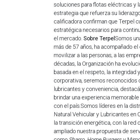
soluciones para flotas eléctricas y
estrategia que refuerza su liderazg
calificadora confirman que Terpel cu
estratégica necesarios para continu
el mercado.
Sobre Terpel
Somos una
más de 57 años, ha acompañado el de
movilizar a las personas, a las empre
décadas, la Organización ha evoluc
basada en el respeto, la integridad 
corporativa, seremos reconocidos c
lubricantes y conveniencia, destacá
brindar una experiencia memorable
con el país.Somos líderes en la dis
Natural Vehicular y Lubricantes en
la transición energética, con la re
ampliado nuestra propuesta de serv
como
Sbarro, Home Burgers
y Mimos