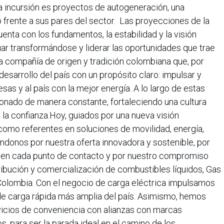
 la incursión es proyectos de autogeneración, una
o frente a sus pares del sector. Las proyecciones de la
enta con los fundamentos, la estabilidad y la visión
ar transformándose y liderar las oportunidades que trae
 compañía de origen y tradición colombiana que, por
sarrollo del país con un propósito claro: impulsar y
sas y al país con la mejor energía. A lo largo de estas
ionado de manera constante, fortaleciendo una cultura
y la confianza.Hoy, guiados por una nueva visión
omo referentes en soluciones de movilidad, energía,
ndonos por nuestra oferta innovadora y sostenible, por
 en cada punto de contacto y por nuestro compromiso
tribución y comercialización de combustibles líquidos, Gas
 Colombia. Con el negocio de carga eléctrica impulsamos
d de carga rápida más amplia del país. Asimismo, hemos
icios de conveniencia con alianzas con marcas
, para ser la parada ideal en el camino de los