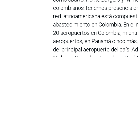
colombianos.Tenemos presencia en 
red latinoamericana está compuest
abastecimiento en Colombia. En el
20 aeropuertos en Colombia, mient
aeropuertos, en Panamá cinco más, 
del principal aeropuerto del país. A
Mobil en Colombia, Ecuador y Perú.
reconocido internacionalmente. Org
empresas más sostenibles del mund
Yearbook de S&P Dow Jones
en la 
comercialización de combustibles.C
las personas, impulsamos la formaci
de las comunidades vecinas y aport
Terpel, que por más de 20 años ha 
beneficiado a cerca de dos millones
infraestructura moderna y precios c