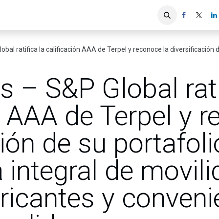
iones
Servicios ACIS
Asociados
 la calificación AAA de Terpel y reconoce la diversificación de su portafolio en un ecosistema integral de movil
 – S&P Global rati
n AAA de Terpel y r
ción de su portafol
integral de movili
bricantes y conven