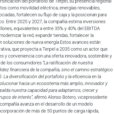
sificación del portafolio de Terpel, su presencia regional
tos como movilidad eléctrica, energías renovables,
ciadas, fortalecen su flujo de caja y la posicionan para
ico. Entre 2025 y 2027, la compañía estima inversiones
llones, equivalentes a entre 35% y 40% del EBITDA
dernizar la red, expandir tiendas, fortalecer la
 en soluciones de nueva energía.Estos avances están
rativa, que proyecta a Terpel a 2035 como un actor que
tes y conveniencia con una oferta innovadora, sostenible y
 de los consumidores.
“La ratificación de nuestra
olidez financiera de la compañía, sino el camino estratégico
a diversificación del portafolio y la eficiencia en la
olucionar hacia un ecosistema más amplio, innovador y
palda nuestra capacidad para adaptarnos, crecer y
rupos de interés”
, afirmó Alonso Botero, vicepresidente
 compañía avanza en el desarrollo de un modelo
incorporación de más de 50 puntos de carga rápida,