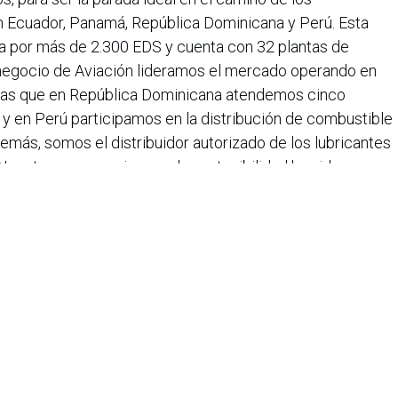
Ecuador, Panamá, República Dominicana y Perú. Esta
a por más de 2.300 EDS y cuenta con 32 plantas de
 negocio de Aviación lideramos el mercado operando en
ras que en República Dominicana atendemos cinco
y en Perú participamos en la distribución de combustible
demás, somos el distribuidor autorizado de los lubricantes
Nuestro compromiso con la sostenibilidad ha sido
anización Terpel ha sido destacada como una de las
o y listada durante nueve años en el
Sustainability
industria de retail, siendo la única del segmento de
omo Aliado País, promovemos el desarrollo integral de
ón de nuestros trabajadores, trabajamos por el bienestar
amos al futuro de Colombia a través de la Fundación
liderado programas de calidad educativa que han
 de personas. Con excelencia en el servicio,
ompetitivos, en Terpel trabajamos para seguir siendo la