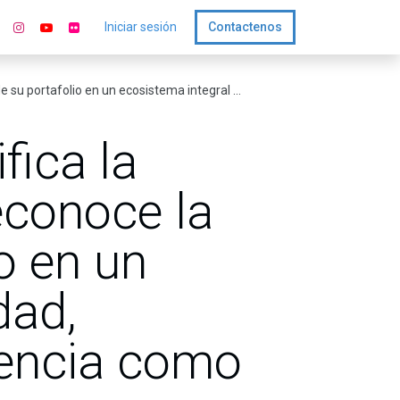
Iniciar sesión
Contactenos
idad, energía, lubricantes y conveniencia como atributo de solidez
fica la
econoce la
io en un
dad,
iencia como