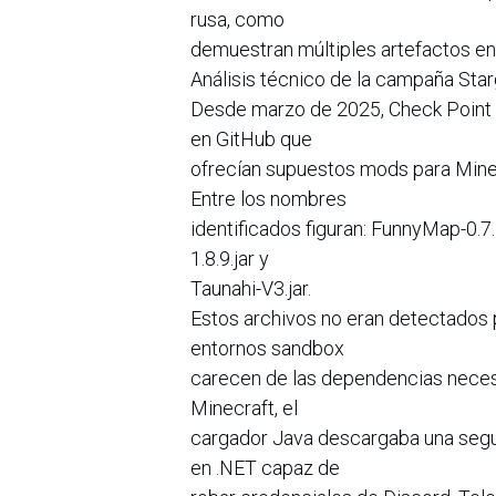
rusa, como
demuestran múltiples artefactos en 
Análisis técnico de la campaña St
Desde marzo de 2025, Check Point 
en GitHub que
ofrecían supuestos mods para Minec
Entre los nombres
identificados figuran: FunnyMap-0.7.5.
1.8.9.jar y
Taunahi-V3.jar.
Estos archivos no eran detectados p
entornos sandbox
carecen de las dependencias neces
Minecraft, el
cargador Java descargaba una segu
en .NET capaz de