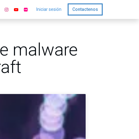
Iniciar sesión
Contactenos
de malware
aft