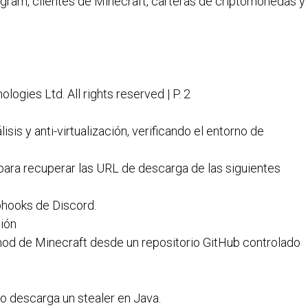
egram, clientes de Minecraft, carteras de criptomonedas y
gies Ltd. All rights reserved | P. 2​
isis y anti-virtualización, verificando el entorno de
 para recuperar las URL de descarga de las siguientes
bhooks de Discord.
ión
 mod de Minecraft desde un repositorio GitHub controlado
oso descarga un stealer en Java.