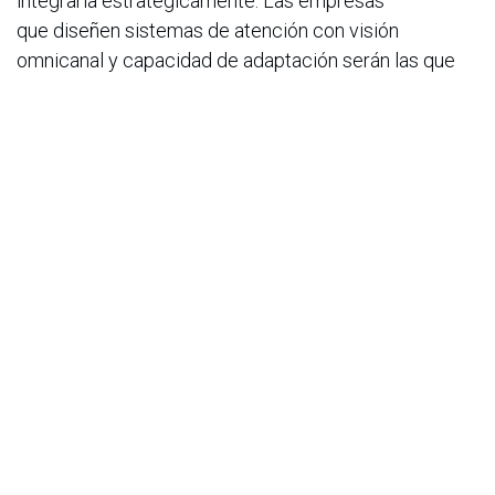
integrarla estratégicamente. Las empresas
que diseñen sistemas de atención con visión
omnicanal y capacidad de adaptación serán las que
conviertan esta oportunidad en una ventaja
competitiva real.
–000–
Acerca de Sixbell CX
Sixbell CX reinventa la experiencia del cliente en
LATAM. Conecta tecnología, datos e inteligencia
artificial para transformar cada interacción
en crecimiento y valor real. Con más de 30 años y
presencia en 5 países, impulsa la resolutividad,
personalización y productividad que las
marcas líderes necesitan para destacar en la era
digital. Ayuda a crear experiencias extraordinarias con