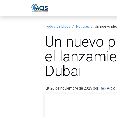
Ir al contenido
Inicio
Eventos
Publicac
Todos los blogs
Noticias
Un nuevo ple
Un nuevo pl
el lanzami
Dubai
26 de noviembre de 2025
por
ACIS