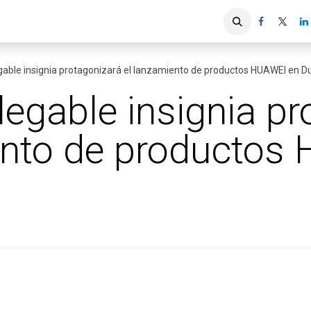
iones
Servicios ACIS
Asociados
gable insignia protagonizará el lanzamiento de productos HUAWEI en D
egable insignia pr
ento de productos