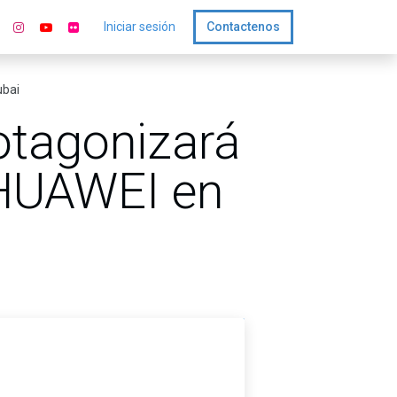
Iniciar sesión
Contactenos
ubai
otagonizará
 HUAWEI en